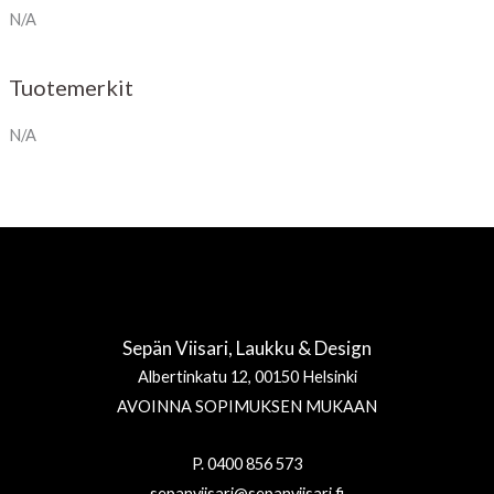
N/A
Tuotemerkit
N/A
Sepän Viisari, Laukku & Design
Albertinkatu 12, 00150 Helsinki
AVOINNA SOPIMUKSEN MUKAAN
P. 0400 856 573
sepanviisari@sepanviisari.fi