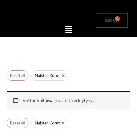
Siirry
sisältöön
0
Cart
0,00
€
Menu
×
Reset all
Naisten Korut
Valitun kaltaisia tuotteita ei löytynyt.
×
Reset all
Naisten Korut