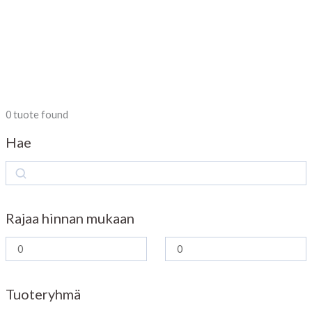
0
tuote found
Hae
S
e
a
Rajaa hinnan mukaan
r
c
h
Tuoteryhmä