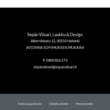
Sepän Viisari, Laukku & Design
Albertinkatu 12, 00150 Helsinki
AVOINNA SOPIMUKSEN MUKAAN
P. 0400 856 573
sepanviisari@sepanviisari.fi
Tietosuojaseloste
Toimitusehdot
Yhteystiedot