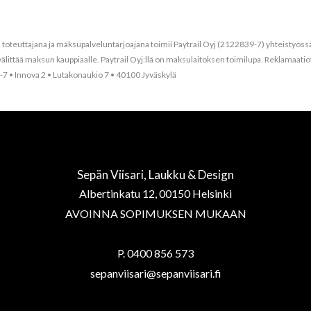
oteuttajana ja maksupalveluntarjoajana toimii Paytrail Oyj (2122839-7) yhteistyössä
 ja välittää maksun kauppiaalle. Paytrail Oyj:llä on maksulaitoksen toimilupa. Reklama
7 • Innova 2 • Lutakonaukio 7 • 40100 Jyväskylä
Sepän Viisari, Laukku & Design
Albertinkatu 12, 00150 Helsinki
AVOINNA SOPIMUKSEN MUKAAN
P. 0400 856 573
sepanviisari@sepanviisari.fi