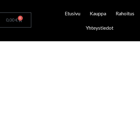
Etusivu
Kauppa
Rahoitus
0
Cart
0,00
€
Yhteystiedot