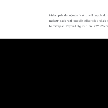
Maksupalvelutarjoaja:
Maksunvälityspalvelun t
maksun saajana tiliotteella tai korttilaskulla
toimittajaan.
Paytrail Oyj
• y-tunnus: 2122839-