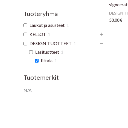
signeerat
Tuoteryhmä
DESIGN 
50,00
€
Laukut ja asusteet
1
KELLOT
1
DESIGN TUOTTEET
1
Lasituotteet
1
Iittala
1
Tuotemerkit
N/A