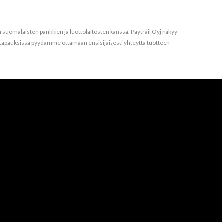
 suomalaisten pankkien ja luottolaitosten kanssa. Paytrail Oyj näkyy
atiotapauksissa pyydämme ottamaan ensisijaisesti yhteyttä tuotteen