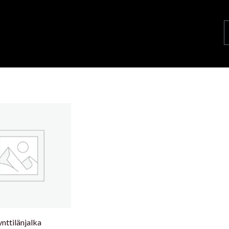
ynttilänjalka