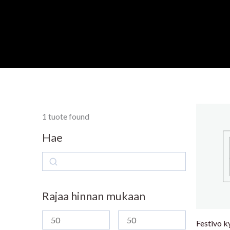
Siirry
sisältöön
1
tuote found
Hae
Search
Rajaa hinnan mukaan
Festivo k