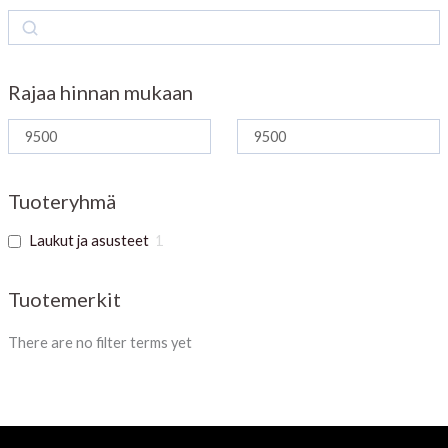
S
e
a
Rajaa hinnan mukaan
r
c
h
Tuoteryhmä
Laukut ja asusteet
1
Tuotemerkit
There are no filter terms yet