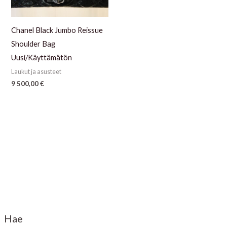
Chanel Black Jumbo Reissue
Shoulder Bag
Uusi/Käyttämätön
Laukut ja asusteet
9 500,00
€
Hae