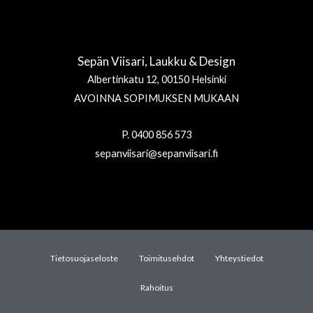
Sepän Viisari, Laukku & Design
Albertinkatu 12, 00150 Helsinki
AVOINNA SOPIMUKSEN MUKAAN
P. 0400 856 573
sepanviisari@sepanviisari.fi
Tietosuojaseloste
Toimitusehdot
Yhteystiedot
Rahoitus