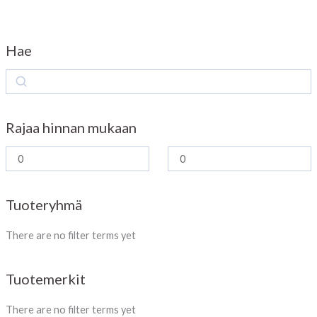
Hae
S
e
a
Rajaa hinnan mukaan
r
c
h
Tuoteryhmä
There are no filter terms yet
Tuotemerkit
There are no filter terms yet