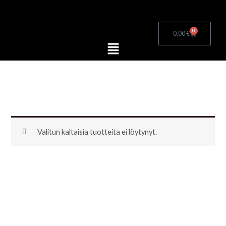
Siirry
sisältöön
0
Cart
0,00
€
Menu
Valitun kaltaisia tuotteita ei löytynyt.