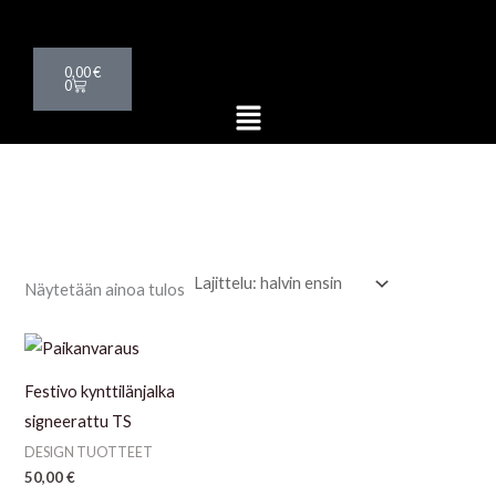
Siirry
sisältöön
Cart
0,00
€
0
Menu
Näytetään ainoa tulos
Festivo kynttilänjalka
signeerattu TS
DESIGN TUOTTEET
50,00
€