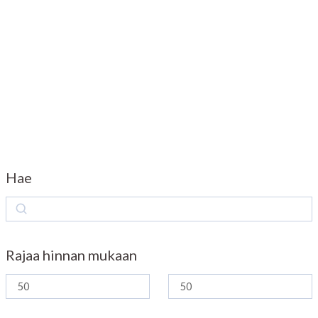
Hae
S
e
a
Rajaa hinnan mukaan
r
c
h